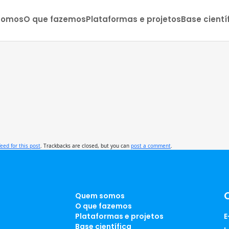
somos
O que fazemos
Plataformas e projetos
Base cientí
feed for this post
. Trackbacks are closed, but you can
post a comment
.
Quem somos
O que fazemos
Plataformas e projetos
E
Base científica