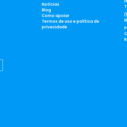
l
Notícias
T
Blog
(
Como apoiar
E
Termos de uso e política de
privacidade
P
C
R