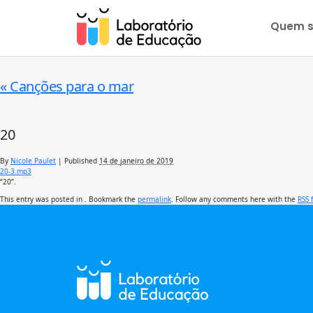
Quem 
«
Canções para o mar
20
By
Nicole Paulet
|
Published
14 de janeiro de 2019
20-3.mp3
“20”.
This entry was posted in . Bookmark the
permalink
. Follow any comments here with the
RSS 