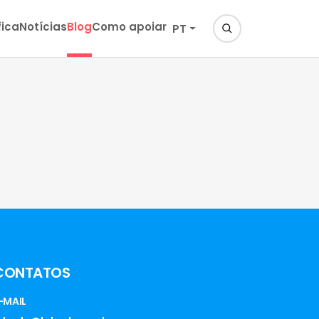
fica
Notícias
Blog
Como apoiar
PT
CONTATOS
-MAIL