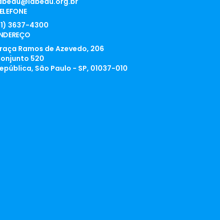
abedu@labedu.org.br
ELEFONE
11) 3637-4300
NDEREÇO
raça Ramos de Azevedo, 206
onjunto 520
epública, São Paulo - SP, 01037-010