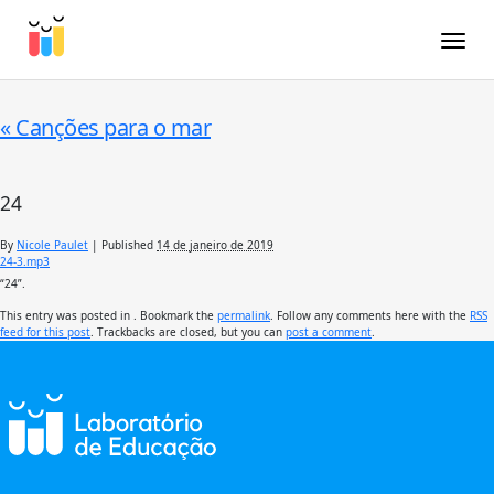
Toggle
«
Canções para o mar
24
By
Nicole Paulet
|
Published
14 de janeiro de 2019
24-3.mp3
“24”.
This entry was posted in . Bookmark the
permalink
. Follow any comments here with the
RSS
feed for this post
. Trackbacks are closed, but you can
post a comment
.