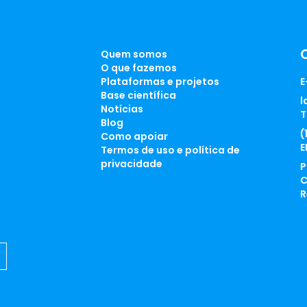
Quem somos
O que fazemos
Plataformas e projetos
E
Base científica
l
Notícias
T
Blog
(
Como apoiar
E
Termos de uso e política de
privacidade
P
C
R