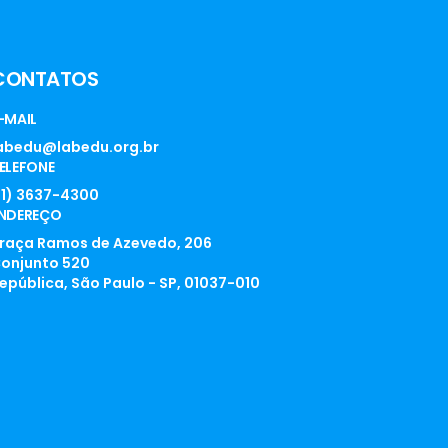
CONTATOS
-MAIL
abedu@labedu.org.br
ELEFONE
11) 3637-4300
NDEREÇO
raça Ramos de Azevedo, 206
onjunto 520
epública, São Paulo - SP, 01037-010