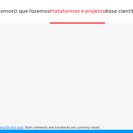
somos
O que fazemos
Plataformas e projetos
Base cientí
feed for this post
. Both comments and trackbacks are currently closed.