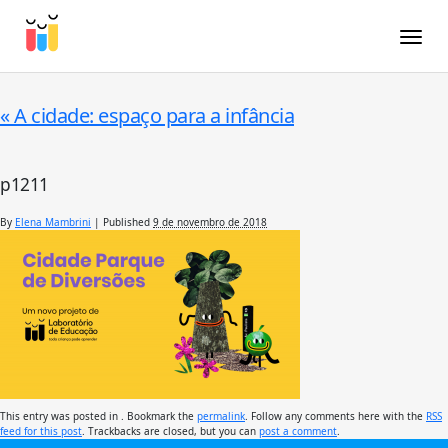
Toggle
«
A cidade: espaço para a infância
p1211
By
Elena Mambrini
|
Published
9 de novembro de 2018
This entry was posted in . Bookmark the
permalink
. Follow any comments here with the
RSS
feed for this post
. Trackbacks are closed, but you can
post a comment
.