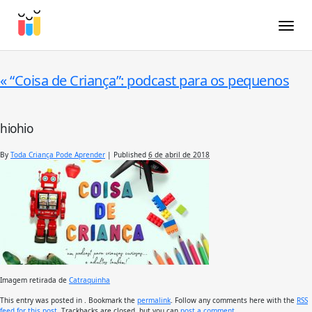
Toggle
«
“Coisa de Criança”: podcast para os pequenos
hiohio
By
Toda Criança Pode Aprender
|
Published
6 de abril de 2018
Imagem retirada de
Catraquinha
This entry was posted in . Bookmark the
permalink
. Follow any comments here with the
RSS
feed for this post
. Trackbacks are closed, but you can
post a comment
.