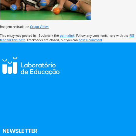
Imagem retirada de
Grupo Violes
.
This entry was posted in . Bookmark the
permalink
. Follow any comments here with the
RSS
feed for this post
. Trackbacks are closed, but you can
post a comment
.
NEWSLETTER