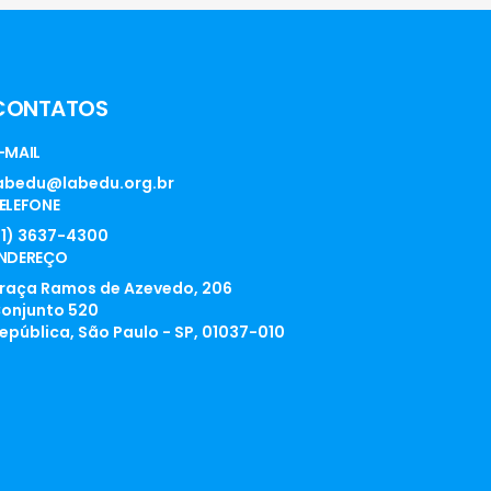
CONTATOS
-MAIL
abedu@labedu.org.br
ELEFONE
11) 3637-4300
NDEREÇO
raça Ramos de Azevedo, 206
onjunto 520
epública, São Paulo - SP, 01037-010