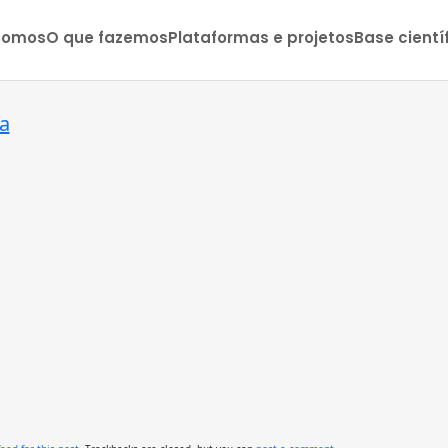
somos
O que fazemos
Plataformas e projetos
Base cientí
ta