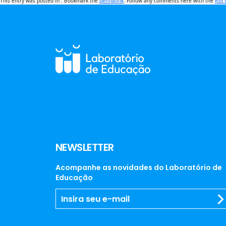
This entry was posted in . Bookmark the
permalink
. Follow any comments here with the
RSS 
NEWSLETTER
Acompanhe as novidades do Laboratório de
Educação