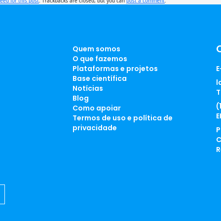
feed for this post
. Trackbacks are closed, but you can
post a comment
.
Quem somos
O que fazemos
Plataformas e projetos
E
Base científica
l
Notícias
T
Blog
(
Como apoiar
E
Termos de uso e política de
privacidade
P
C
R