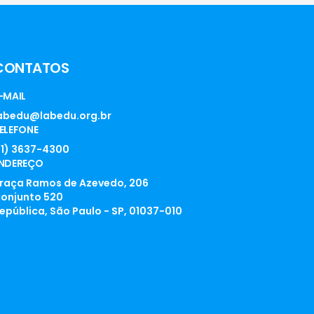
CONTATOS
-MAIL
abedu@labedu.org.br
ELEFONE
11) 3637-4300
NDEREÇO
raça Ramos de Azevedo, 206
onjunto 520
epública, São Paulo - SP, 01037-010