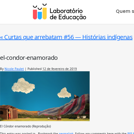
Quem 
«
Curtas que arrebatam #56 — Histórias indígenas
el-condor-enamorado
By
Nicole Paulet
|
Published
12 de fevereiro de 2019
El Cóndor enamorado (Reprodução)
This entry was posted in . Bookmark the
permalink
. Follow any comments here with the
RSS 