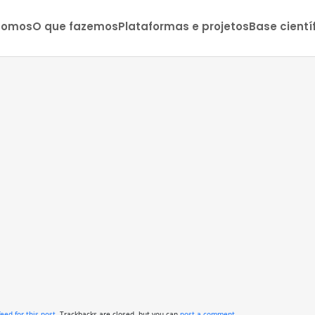
somos
O que fazemos
Plataformas e projetos
Base cientí
feed for this post
. Trackbacks are closed, but you can
post a comment
.