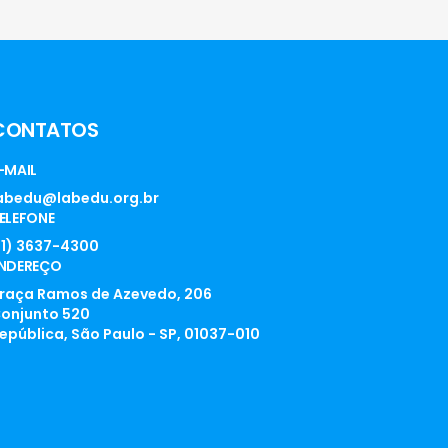
CONTATOS
-MAIL
abedu@labedu.org.br
ELEFONE
11) 3637-4300
NDEREÇO
raça Ramos de Azevedo, 206
onjunto 520
epública, São Paulo - SP, 01037-010