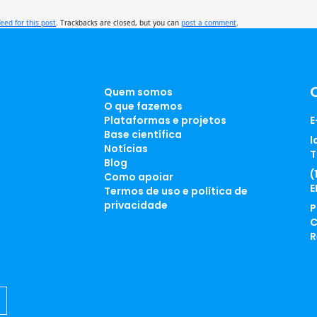
feed for this post
. Trackbacks are closed, but you can
post a comment
.
Quem somos
O que fazemos
Plataformas e projetos
E
Base científica
l
Notícias
T
Blog
(
Como apoiar
E
Termos de uso e política de
privacidade
P
C
R