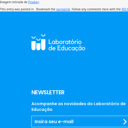
Imagem retirada de
Pixabay
.
This entry was posted in . Bookmark the
permalink
. Follow any comments here with the
RSS 
NEWSLETTER
Acompanhe as novidades do Laboratório de
Educação