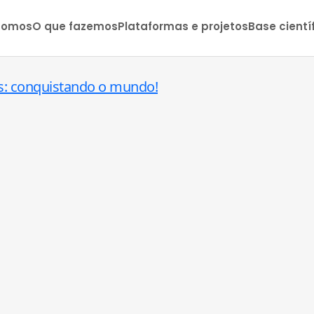
somos
O que fazemos
Plataformas e projetos
Base cientí
: conquistando o mundo!