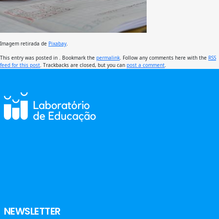
Imagem retirada de
Pixabay
.
This entry was posted in . Bookmark the
permalink
. Follow any comments here with the
RSS
feed for this post
. Trackbacks are closed, but you can
post a comment
.
NEWSLETTER