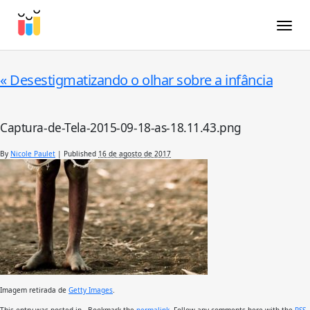
Toggle
«
Desestigmatizando o olhar sobre a infância
Captura-de-Tela-2015-09-18-as-18.11.43.png
By
Nicole Paulet
|
Published
16 de agosto de 2017
Imagem retirada de
Getty Images
.
This entry was posted in . Bookmark the
permalink
. Follow any comments here with the
RSS