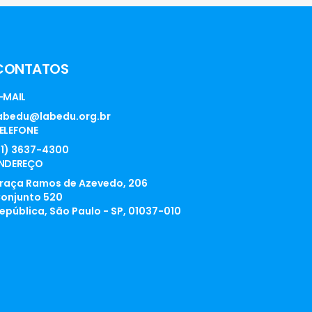
CONTATOS
-MAIL
abedu@labedu.org.br
ELEFONE
11) 3637-4300
NDEREÇO
raça Ramos de Azevedo, 206
onjunto 520
epública, São Paulo - SP, 01037-010