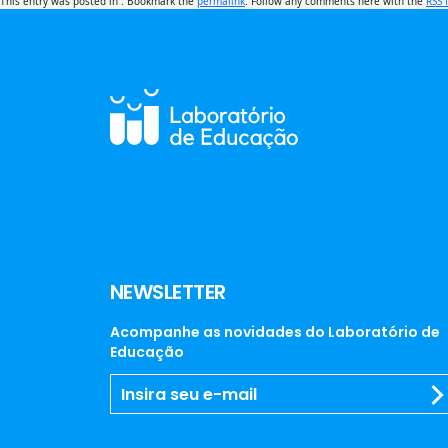
This entry was posted in . Bookmark the
permalink
. Follow any comments here with the
RSS 
NEWSLETTER
Acompanhe as novidades do Laboratório de
Educação