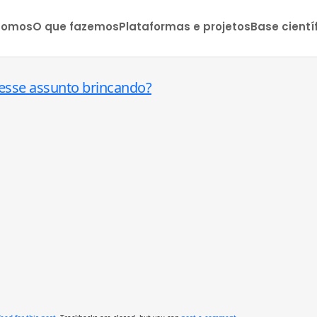
somos
O que fazemos
Plataformas e projetos
Base cientí
desse assunto brincando?