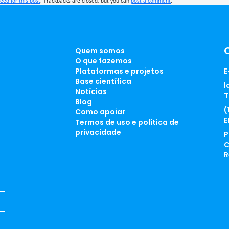
feed for this post
. Trackbacks are closed, but you can
post a comment
.
Quem somos
O que fazemos
Plataformas e projetos
E
Base científica
l
Notícias
T
Blog
(
Como apoiar
E
Termos de uso e política de
privacidade
P
C
R