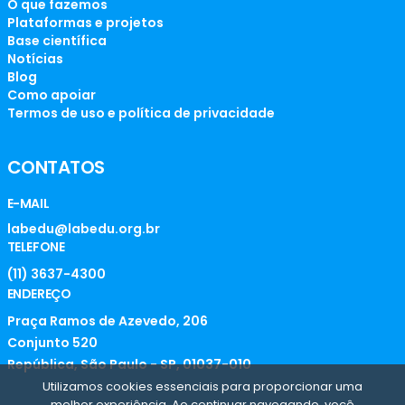
O que fazemos
Plataformas e projetos
Base científica
Notícias
Blog
Como apoiar
Termos de uso e política de privacidade
CONTATOS
E-MAIL
labedu@labedu.org.br
TELEFONE
(11) 3637-4300
ENDEREÇO
Praça Ramos de Azevedo, 206
Conjunto 520
República, São Paulo - SP, 01037-010
Utilizamos cookies essenciais para proporcionar uma
melhor experiência. Ao continuar navegando, você