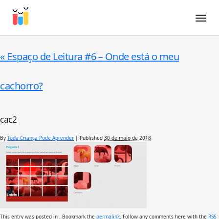
Toggle
«
Espaço de Leitura #6 – Onde está o meu
cachorro?
cac2
By
Toda Criança Pode Aprender
|
Published
30 de maio de 2018
This entry was posted in . Bookmark the
permalink
. Follow any comments here with the
RSS