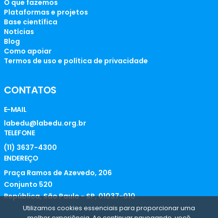
O que fazemos
Plataformas e projetos
Base científica
Notícias
Blog
Como apoiar
Termos de uso e política de privacidade
CONTATOS
E-MAIL
labedu@labedu.org.br
TELEFONE
(11) 3637-4300
ENDEREÇO
Praça Ramos de Azevedo, 206
Conjunto 520
República, São Paulo - SP, 01037-010
Utilizamos cookies essenciais para proporcionar uma
melhor experiência. Ao continuar navegando, você