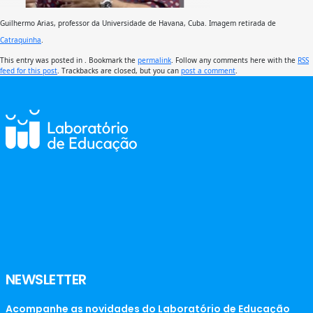
Guilhermo Arias, professor da Universidade de Havana, Cuba. Imagem retirada de
Catraquinha
.
This entry was posted in . Bookmark the
permalink
. Follow any comments here with the
RSS
feed for this post
. Trackbacks are closed, but you can
post a comment
.
NEWSLETTER
Acompanhe as novidades do Laboratório de Educação