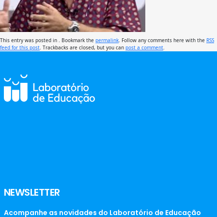
This entry was posted in . Bookmark the
permalink
. Follow any comments here with the
RSS
feed for this post
. Trackbacks are closed, but you can
post a comment
.
NEWSLETTER
Acompanhe as novidades do Laboratório de Educação