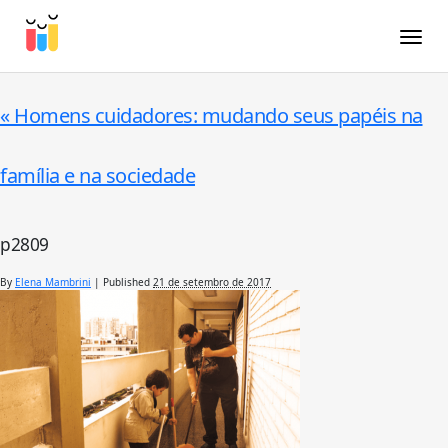
Toggle
«
Homens cuidadores: mudando seus papéis na
família e na sociedade
p2809
By
Elena Mambrini
|
Published
21 de setembro de 2017