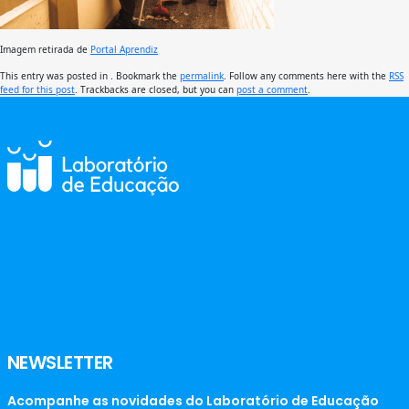
Imagem retirada de
Portal Aprendiz
This entry was posted in . Bookmark the
permalink
. Follow any comments here with the
RSS
feed for this post
. Trackbacks are closed, but you can
post a comment
.
NEWSLETTER
Acompanhe as novidades do Laboratório de Educação