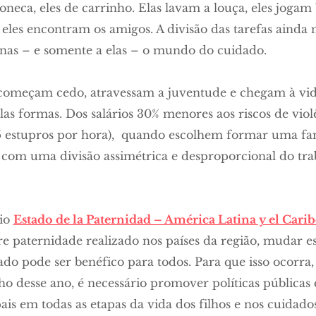
neca, eles de carrinho. Elas lavam a louça, eles jogam 
les encontram os amigos. A divisão das tarefas ainda n
nas – e somente a elas – o mundo do cuidado.
começam cedo, atravessam a juventude e chegam à vid
s formas. Dos salários 30% menores aos riscos de violê
 5 estupros por hora), quando escolhem formar uma fa
com uma divisão assimétrica e desproporcional do tra
rio
Estado de la Paternidad – América Latina y el Carib
e paternidade realizado nos países da região, mudar es
tado pode ser benéfico para todos. Para que isso ocorra
o desse ano, é necessário promover políticas públicas
ais em todas as etapas da vida dos filhos e nos cuidado