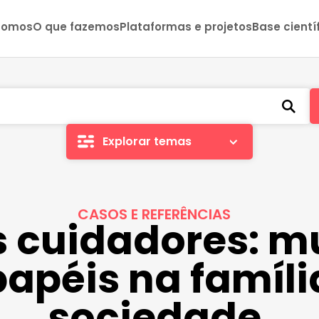
somos
O que fazemos
Plataformas e projetos
Base cientí
Explorar temas
CASOS E REFERÊNCIAS
 cuidadores: 
papéis na famíli
sociedade