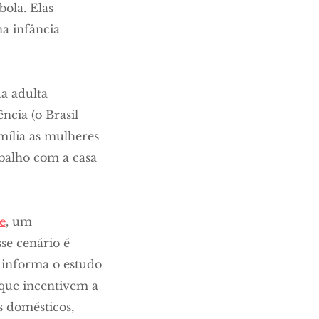
bola. Elas
a infância
a adulta
ncia (o Brasil
mília as mulheres
balho com a casa
e
, um
se cenário é
, informa o estudo
 que incentivem a
s domésticos,