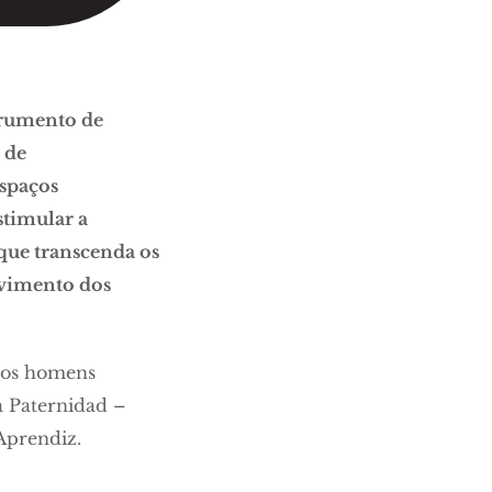
trumento de
 de
spaços
stimular a
que transcenda os
lvimento dos
, os homens
a Paternidad –
Aprendiz.