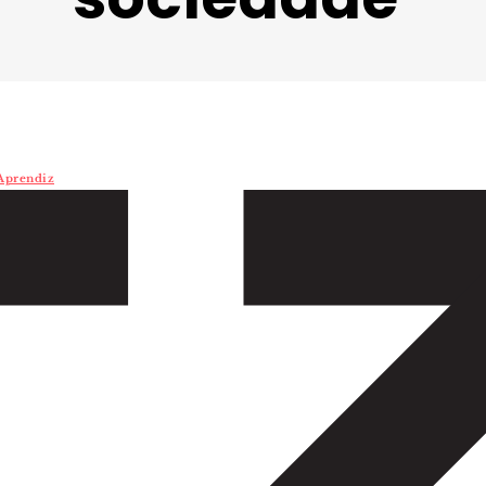
z
 Aprendiz