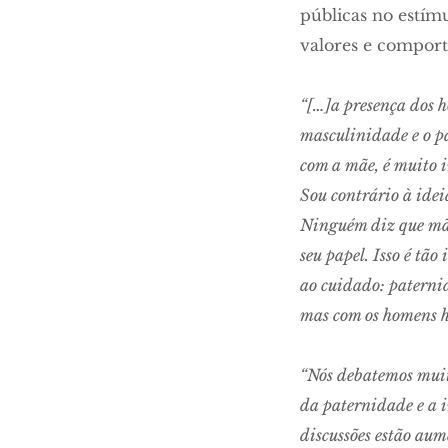
públicas no estím
valores e comport
“[…]a presença dos h
masculinidade e o pa
com a mãe, é muito 
Sou contrário à idei
Ninguém diz que mãe
seu papel. Isso é tã
ao cuidado: paternid
mas com os homens 
“Nós debatemos muit
da paternidade e a i
discussões estão au