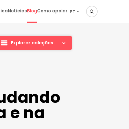
fica
Notícias
Blog
Como apoiar
PT
Explorar coleções
mudando
a e na