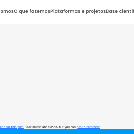
somos
O que fazemos
Plataformas e projetos
Base cientí
feed for this post
. Trackbacks are closed, but you can
post a comment
.