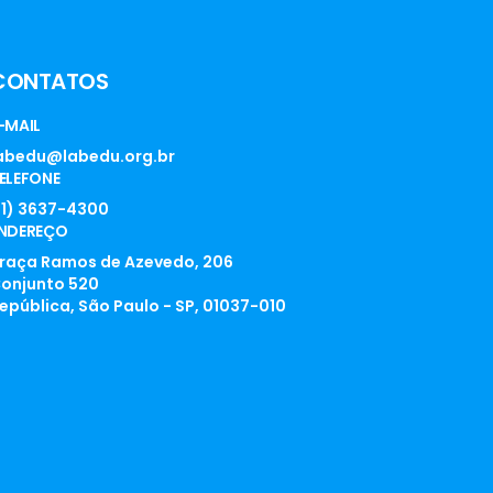
CONTATOS
-MAIL
abedu@labedu.org.br
ELEFONE
11) 3637-4300
NDEREÇO
raça Ramos de Azevedo, 206
onjunto 520
epública, São Paulo - SP, 01037-010