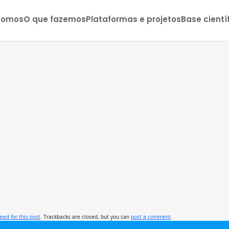
somos
O que fazemos
Plataformas e projetos
Base cientí
feed for this post
. Trackbacks are closed, but you can
post a comment
.