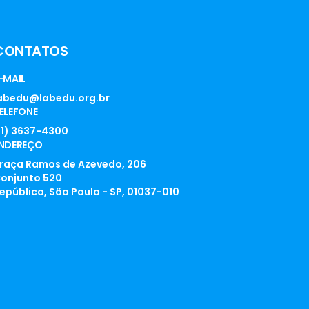
CONTATOS
-MAIL
abedu@labedu.org.br
ELEFONE
11) 3637-4300
NDEREÇO
raça Ramos de Azevedo, 206
onjunto 520
epública, São Paulo - SP, 01037-010