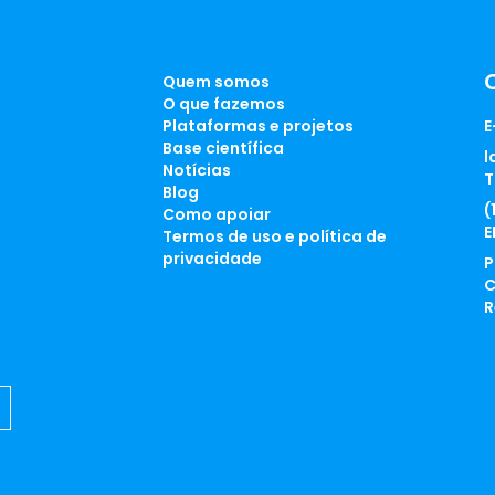
Quem somos
O que fazemos
Plataformas e projetos
E
Base científica
l
Notícias
T
Blog
(
Como apoiar
E
Termos de uso e política de
privacidade
P
C
R