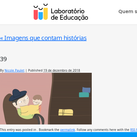
Quem 
«
Imagens que contam histórias
39
By
Nicole Paulet
|
Published
19 de dezembro de 2018
This entry was posted in . Bookmark the
permalink
. Follow any comments here with the
RSS 