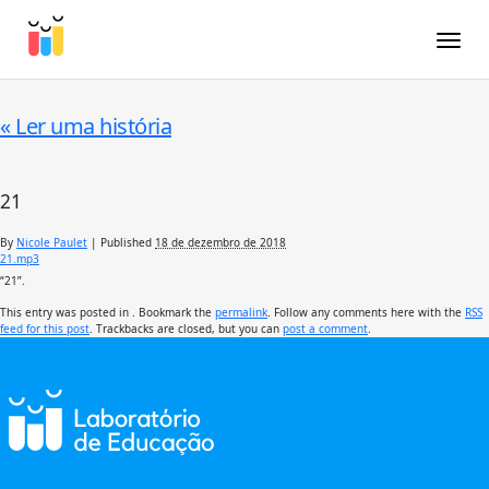
Toggle
«
Ler uma história
21
By
Nicole Paulet
|
Published
18 de dezembro de 2018
21.mp3
“21”.
This entry was posted in . Bookmark the
permalink
. Follow any comments here with the
RSS
feed for this post
. Trackbacks are closed, but you can
post a comment
.