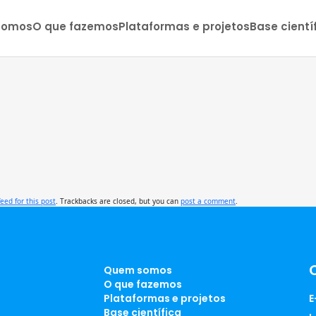
somos
O que fazemos
Plataformas e projetos
Base cientí
feed for this post
. Trackbacks are closed, but you can
post a comment
.
Quem somos
O que fazemos
Plataformas e projetos
E
Base científica