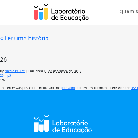
Quem 
«
Ler uma história
26
By
Nicole Paulet
|
Published
18 de dezembro de 2018
26.mp3
“26”.
This entry was posted in . Bookmark the
permalink
. Follow any comments here with the
RSS 