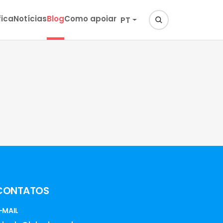
fica
Notícias
Blog
Como apoiar
PT
CONTATOS
-MAIL