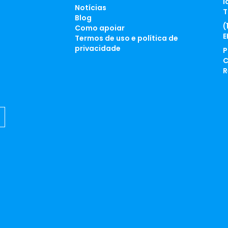
l
Notícias
T
Blog
(
Como apoiar
E
Termos de uso e política de
privacidade
P
C
R