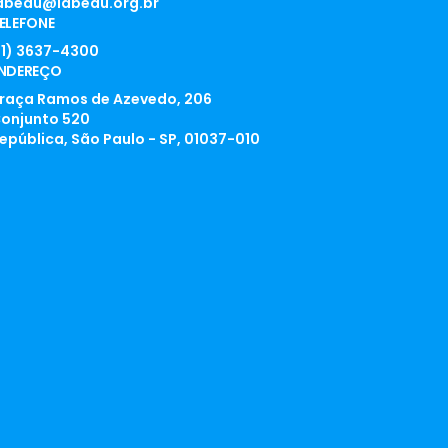
abedu@labedu.org.br
ELEFONE
11) 3637-4300
NDEREÇO
raça Ramos de Azevedo, 206
onjunto 520
epública, São Paulo - SP, 01037-010