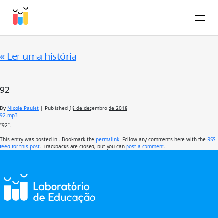
Toggle
«
Ler uma história
92
By
Nicole Paulet
|
Published
18 de dezembro de 2018
92.mp3
“92”.
This entry was posted in . Bookmark the
permalink
. Follow any comments here with the
RSS
feed for this post
. Trackbacks are closed, but you can
post a comment
.