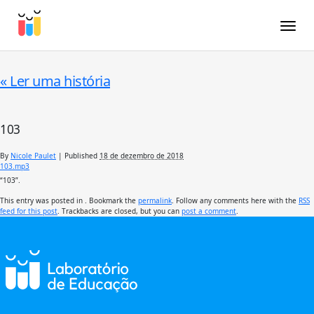
Toggle
«
Ler uma história
103
By
Nicole Paulet
|
Published
18 de dezembro de 2018
103.mp3
“103”.
This entry was posted in . Bookmark the
permalink
. Follow any comments here with the
RSS
feed for this post
. Trackbacks are closed, but you can
post a comment
.