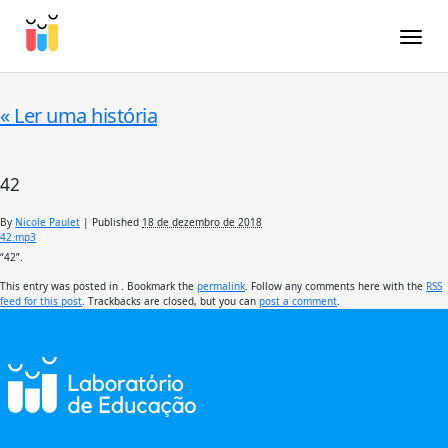
Toggle
«
Ler uma história
42
By
Nicole Paulet
|
Published
18 de dezembro de 2018
42.mp3
“42”.
This entry was posted in . Bookmark the
permalink
. Follow any comments here with the
RSS
feed for this post
. Trackbacks are closed, but you can
post a comment
.