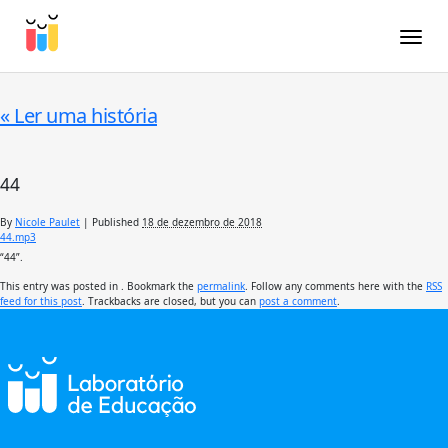
Toggle
«
Ler uma história
44
By
Nicole Paulet
|
Published
18 de dezembro de 2018
44.mp3
“44”.
This entry was posted in . Bookmark the
permalink
. Follow any comments here with the
RSS
feed for this post
. Trackbacks are closed, but you can
post a comment
.