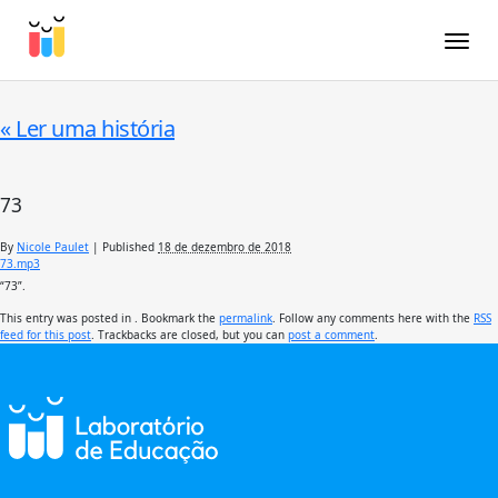
Toggle
«
Ler uma história
73
By
Nicole Paulet
|
Published
18 de dezembro de 2018
73.mp3
“73”.
This entry was posted in . Bookmark the
permalink
. Follow any comments here with the
RSS
feed for this post
. Trackbacks are closed, but you can
post a comment
.