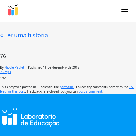
Toggle
«
Ler uma história
76
By
Nicole Paulet
|
Published
18 de dezembro de 2018
76.mp3
“76”.
This entry was posted in . Bookmark the
permalink
. Follow any comments here with the
RSS
feed for this post
. Trackbacks are closed, but you can
post a comment
.