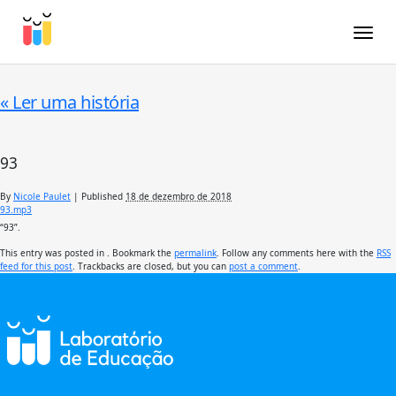
Toggle
«
Ler uma história
93
By
Nicole Paulet
|
Published
18 de dezembro de 2018
93.mp3
“93”.
This entry was posted in . Bookmark the
permalink
. Follow any comments here with the
RSS
feed for this post
. Trackbacks are closed, but you can
post a comment
.