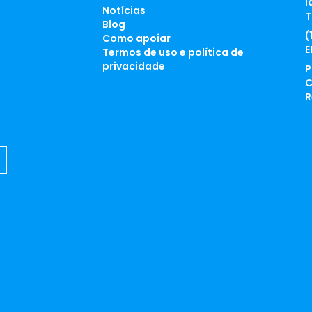
l
Notícias
T
Blog
(
Como apoiar
E
Termos de uso e política de
privacidade
P
C
R