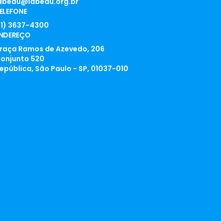
abedu@labedu.org.br
ELEFONE
11) 3637-4300
NDEREÇO
raça Ramos de Azevedo, 206
onjunto 520
epública, São Paulo - SP, 01037-010