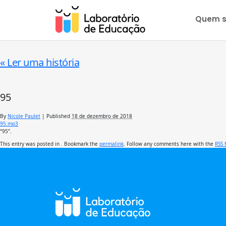
Quem 
«
Ler uma história
95
By
Nicole Paulet
|
Published
18 de dezembro de 2018
95.mp3
“95”.
This entry was posted in . Bookmark the
permalink
. Follow any comments here with the
RSS 