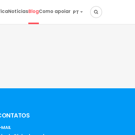
fica
Notícias
Blog
Como apoiar
PT
CONTATOS
-MAIL