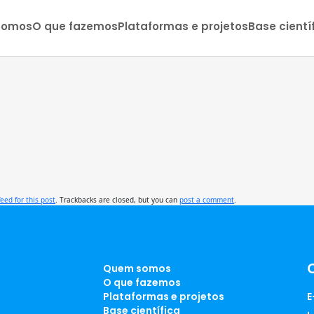
somos
O que fazemos
Plataformas e projetos
Base cientí
feed for this post
. Trackbacks are closed, but you can
post a comment
.
Quem somos
O que fazemos
Plataformas e projetos
E
Base científica