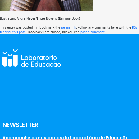
Ilustração: André Neves/Entre Nuvens (Brinque-Book)
This entry was posted in . Bookmark the
permalink
. Follow any comments here with the
RSS
feed for this post
. Trackbacks are closed, but you can
post a comment
.
NEWSLETTER
Acompanhe as novidades do Laboratório de Educação