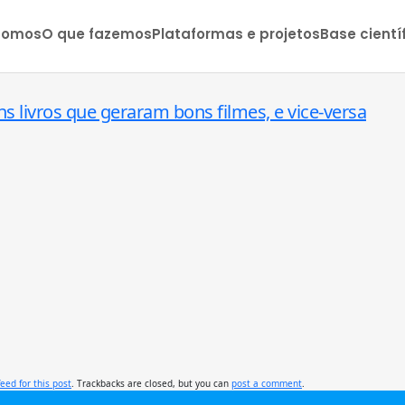
somos
O que fazemos
Plataformas e projetos
Base cientí
s livros que geraram bons filmes, e vice-versa
feed for this post
. Trackbacks are closed, but you can
post a comment
.