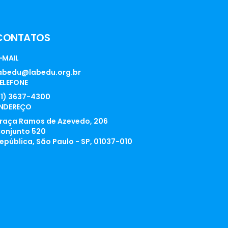
CONTATOS
-MAIL
abedu@labedu.org.br
ELEFONE
11) 3637-4300
NDEREÇO
raça Ramos de Azevedo, 206
onjunto 520
epública, São Paulo - SP, 01037-010