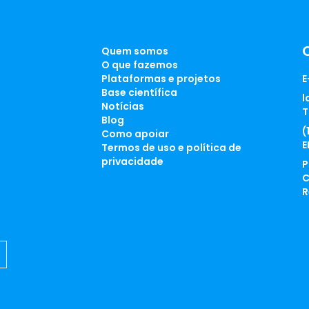
Quem somos
O que fazemos
Plataformas e projetos
E
Base científica
l
Notícias
T
Blog
(
Como apoiar
E
Termos de uso e política de
privacidade
P
C
R