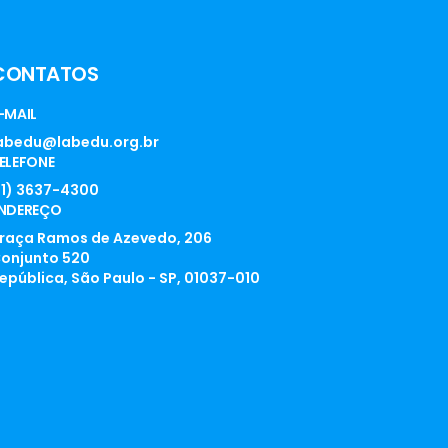
CONTATOS
-MAIL
abedu@labedu.org.br
ELEFONE
11) 3637-4300
NDEREÇO
raça Ramos de Azevedo, 206
onjunto 520
epública, São Paulo - SP, 01037-010