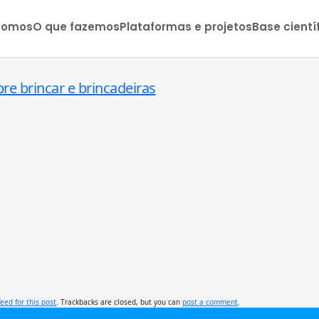
somos
O que fazemos
Plataformas e projetos
Base cientí
re brincar e brincadeiras
feed for this post
. Trackbacks are closed, but you can
post a comment
.