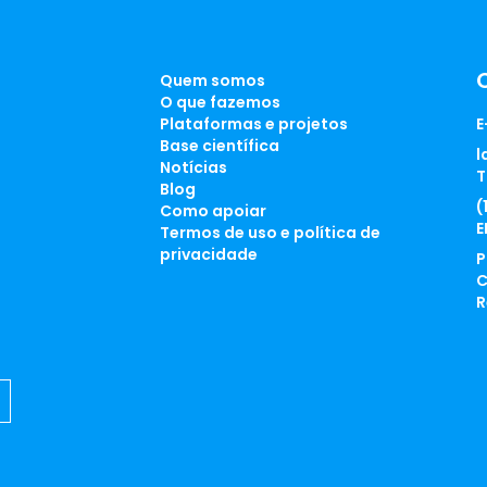
Quem somos
O que fazemos
Plataformas e projetos
E
Base científica
l
Notícias
T
Blog
(
Como apoiar
E
Termos de uso e política de
privacidade
P
C
R