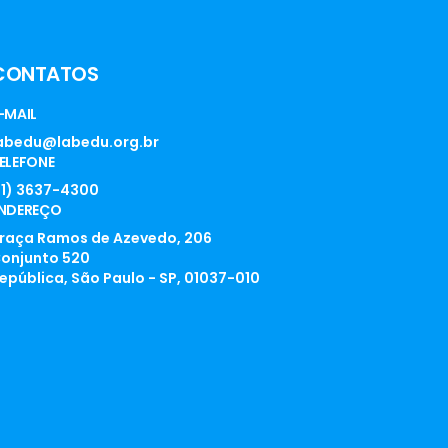
CONTATOS
-MAIL
abedu@labedu.org.br
ELEFONE
11) 3637-4300
NDEREÇO
raça Ramos de Azevedo, 206
onjunto 520
epública, São Paulo - SP, 01037-010