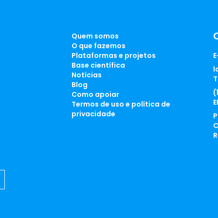
Quem somos
O que fazemos
Plataformas e projetos
E
Base científica
l
Notícias
T
Blog
(
Como apoiar
E
Termos de uso e política de
privacidade
P
C
R