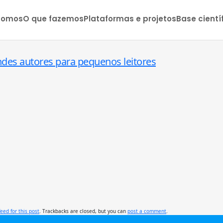
somos
O que fazemos
Plataformas e projetos
Base cientí
ndes autores para pequenos leitores
feed for this post
. Trackbacks are closed, but you can
post a comment
.