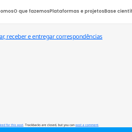
somos
O que fazemos
Plataformas e projetos
Base cientí
ar, receber e entregar correspondências
feed for this post
. Trackbacks are closed, but you can
post a comment
.