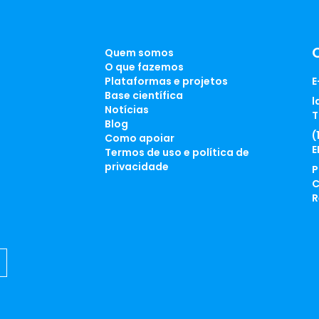
Quem somos
O que fazemos
Plataformas e projetos
E
Base científica
l
Notícias
T
Blog
(
Como apoiar
E
Termos de uso e política de
privacidade
P
C
R