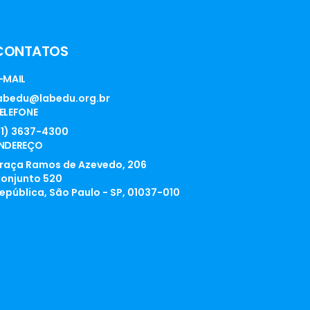
CONTATOS
-MAIL
abedu@labedu.org.br
ELEFONE
11) 3637-4300
NDEREÇO
raça Ramos de Azevedo, 206
onjunto 520
epública, São Paulo - SP, 01037-010