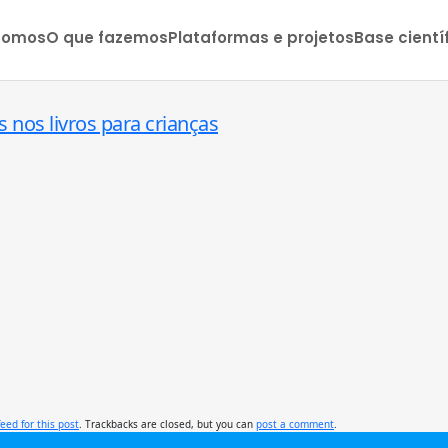
somos
O que fazemos
Plataformas e projetos
Base cientí
 nos livros para crianças
feed for this post
. Trackbacks are closed, but you can
post a comment
.