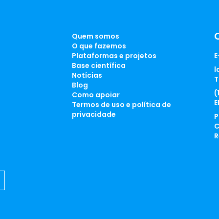
Quem somos
O que fazemos
Plataformas e projetos
E
Base científica
l
Notícias
T
Blog
(
Como apoiar
E
Termos de uso e política de
privacidade
P
C
R