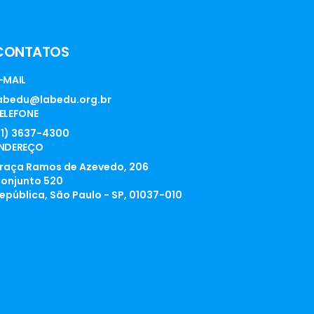
CONTATOS
-MAIL
abedu@labedu.org.br
ELEFONE
11) 3637-4300
NDEREÇO
raça Ramos de Azevedo, 206
onjunto 520
epública, São Paulo - SP, 01037-010