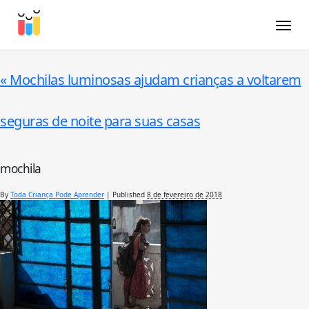
Toggle
«
Mochilas luminosas ajudam crianças a voltarem
seguras de noite para suas casas
mochila
By
Toda Criança Pode Aprender
|
Published
8 de fevereiro de 2018