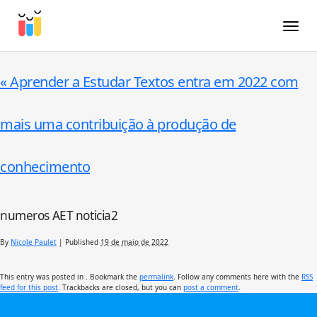
Toggle
«
Aprender a Estudar Textos entra em 2022 com
mais uma contribuição à produção de
conhecimento
numeros AET noticia2
By
Nicole Paulet
|
Published
19 de maio de 2022
This entry was posted in . Bookmark the
permalink
. Follow any comments here with the
RSS
feed for this post
. Trackbacks are closed, but you can
post a comment
.