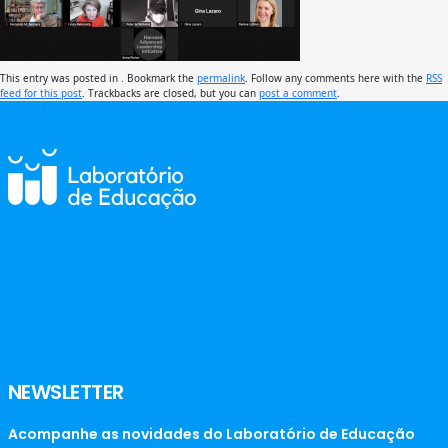
This entry was posted in . Bookmark the
permalink
. Follow any comments here with the
RSS
feed for this post
. Trackbacks are closed, but you can
post a comment
.
NEWSLETTER
Acompanhe as novidades do Laboratório de Educação