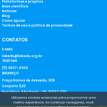
Plataformas e projetos
Base científica
Notícias
Blog
Como apoiar
Termos de uso e política de privacidade
CONTATOS
E-MAIL
labedu@labedu.org.br
TELEFONE
(11) 3637-4300
ENDEREÇO
Praça Ramos de Azevedo, 206
Conjunto 520
República, São Paulo - SP, 01037-010
Utilizamos cookies essenciais para proporcionar uma
melhor experiência. Ao continuar navegando, você