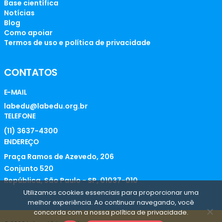
Base científica
Notícias
Blog
Como apoiar
Termos de uso e política de privacidade
CONTATOS
E-MAIL
labedu@labedu.org.br
TELEFONE
(11) 3637-4300
ENDEREÇO
Praça Ramos de Azevedo, 206
Conjunto 520
República, São Paulo - SP, 01037-010
Utilizamos cookies essenciais para proporcionar uma
melhor experiência. Ao continuar navegando, você
concorda com a nossa política de privacidade.