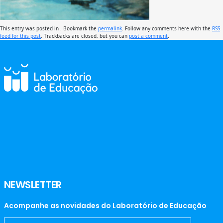
This entry was posted in . Bookmark the
permalink
. Follow any comments here with the
RSS
feed for this post
. Trackbacks are closed, but you can
post a comment
.
NEWSLETTER
Acompanhe as novidades do Laboratório de Educação