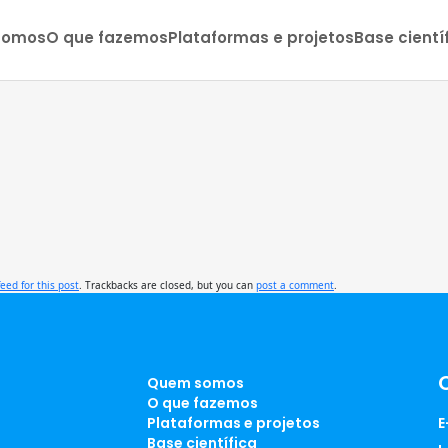
somos
O que fazemos
Plataformas e projetos
Base cientí
feed for this post
. Trackbacks are closed, but you can
post a comment
.
Quem somos
O que fazemos
Plataformas e projetos
E
Base científica