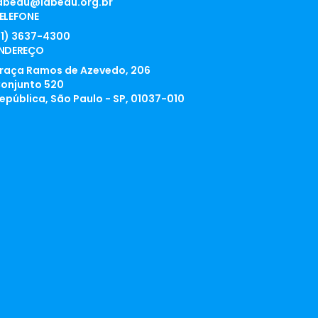
abedu@labedu.org.br
ELEFONE
11) 3637-4300
NDEREÇO
raça Ramos de Azevedo, 206
onjunto 520
epública, São Paulo - SP, 01037-010