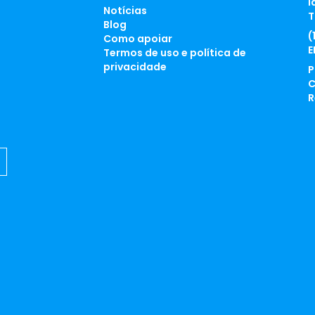
l
Notícias
T
Blog
(
Como apoiar
E
Termos de uso e política de
privacidade
P
C
R