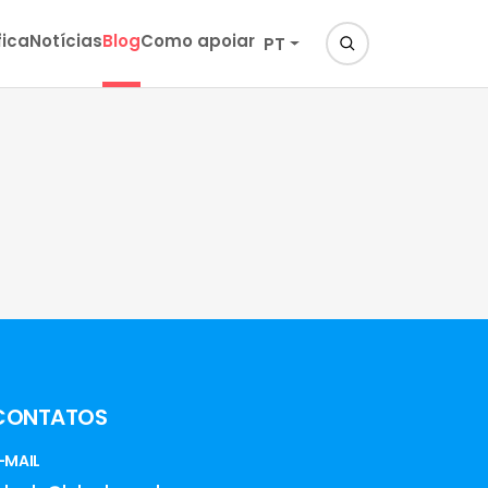
fica
Notícias
Blog
Como apoiar
PT
CONTATOS
-MAIL