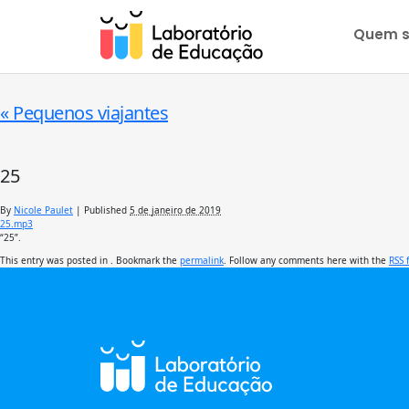
Quem 
«
Pequenos viajantes
25
By
Nicole Paulet
|
Published
5 de janeiro de 2019
25.mp3
“25”.
This entry was posted in . Bookmark the
permalink
. Follow any comments here with the
RSS 