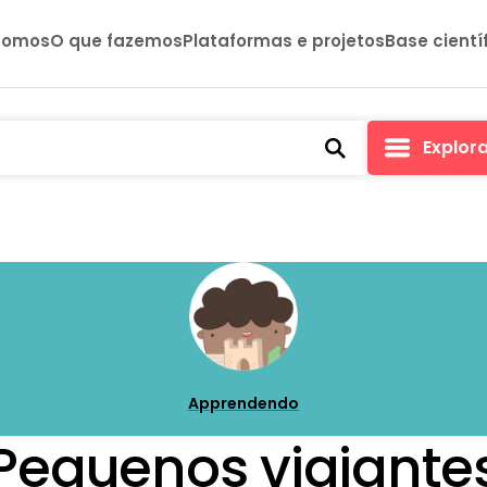
somos
O que fazemos
Plataformas e projetos
Base cientí
Explor
Apprendendo
Pequenos viajante