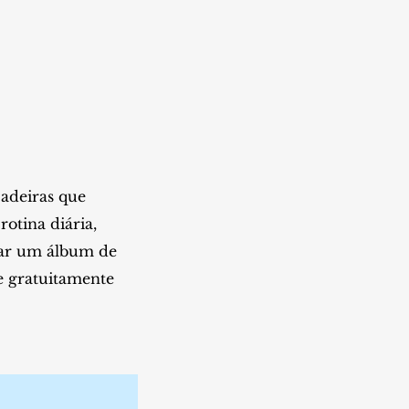
cadeiras que
otina diária,
tar um álbum de
e gratuitamente