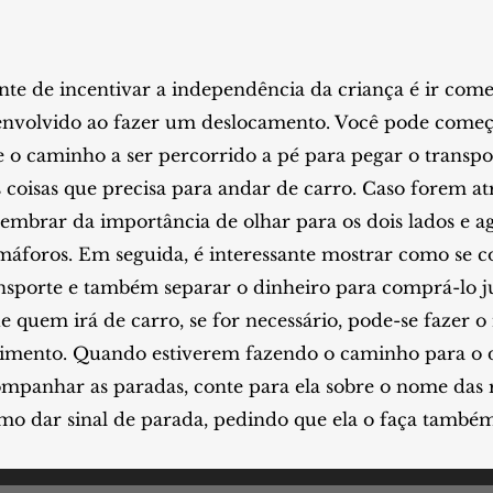
ante de incentivar a independência da criança é ir co
envolvido ao fazer um deslocamento. Você pode começar
o caminho a ser percorrido a pé para pegar o transpor
 coisas que precisa para andar de carro. Caso forem atr
 lembrar da importância de olhar para os dois lados e a
emáforos. Em seguida, é interessante mostrar como se 
ransporte e também separar o dinheiro para comprá-lo 
de quem irá de carro, se for necessário, pode-se fazer
cimento. Quando estiverem fazendo o caminho para o de
ompanhar as paradas, conte para ela sobre o nome das r
mo dar sinal de parada, pedindo que ela o faça também