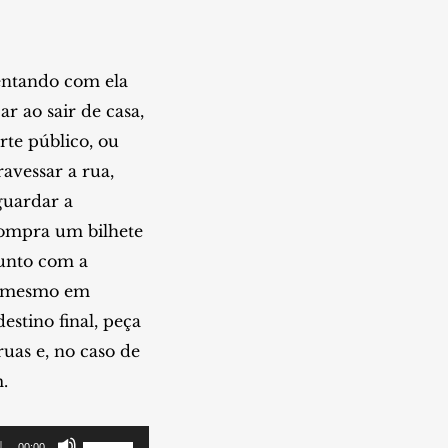
mentando com ela
 ao sair de casa,
te público, ou
avessar a rua,
guardar a
compra um bilhete
junto com a
 o mesmo em
stino final, peça
uas e, no caso de
.
Use
00:00