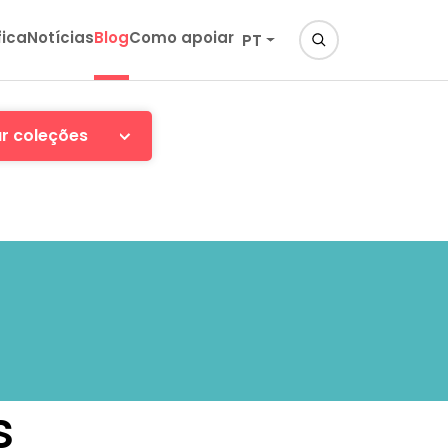
fica
Notícias
Blog
Como apoiar
PT
ar coleções
s