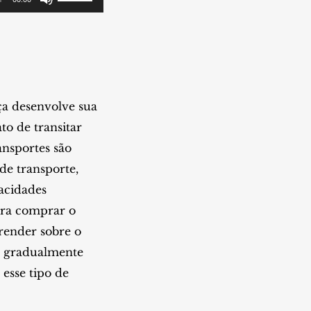
as
setas
para
cima
ou
ça desenvolve sua
para
o de transitar
baixo
ansportes são
para
de transporte,
aumentar
pacidades
ou
ara comprar o
diminuir
prender sobre o
o
ar gradualmente
volume.
esse tipo de