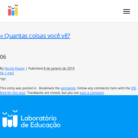
Toggle
«
Quantas coisas você vê?
06
By
Nicole Paulet
|
Published
8 de janeiro de 2019
06-1.mp3
“06”.
This entry was posted in . Bookmark the
permalink
. Follow any comments here with the
RSS
feed for this post
. Trackbacks are closed, but you can
post a comment
.