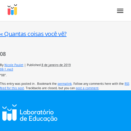
Toggle
«
Quantas coisas você vê?
08
By
Nicole Paulet
|
Published
8 de janeiro de 2019
08-1.mp3
“08”.
This entry was posted in . Bookmark the
permalink
. Follow any comments here with the
RSS
feed for this post
. Trackbacks are closed, but you can
post a comment
.