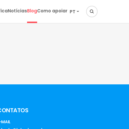
fica
Notícias
Blog
Como apoiar
PT
CONTATOS
-MAIL