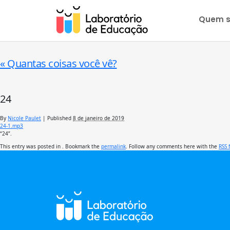
Quem 
«
Quantas coisas você vê?
24
By
Nicole Paulet
|
Published
8 de janeiro de 2019
24-1.mp3
“24”.
This entry was posted in . Bookmark the
permalink
. Follow any comments here with the
RSS 