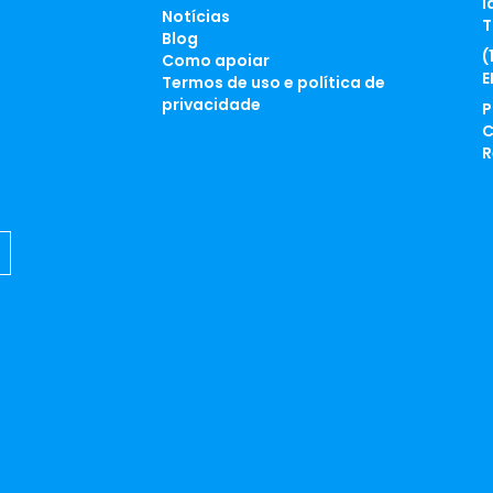
l
Notícias
T
Blog
(
Como apoiar
E
Termos de uso e política de
privacidade
P
C
R