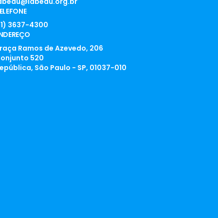
abedu@labedu.org.br
ELEFONE
11) 3637-4300
NDEREÇO
raça Ramos de Azevedo, 206
onjunto 520
epública, São Paulo - SP, 01037-010