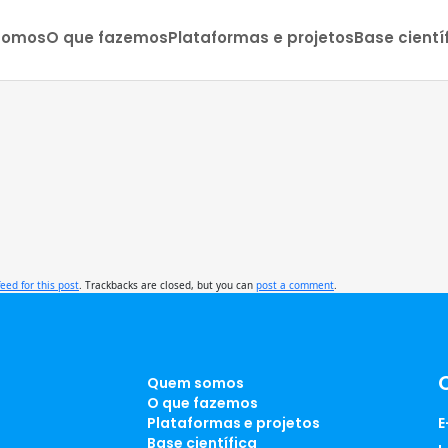
somos
O que fazemos
Plataformas e projetos
Base cientí
feed for this post
. Trackbacks are closed, but you can
post a comment
.
Quem somos
O que fazemos
Plataformas e projetos
E
Base científica