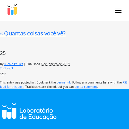
Toggle
«
Quantas coisas você vê?
25
By
Nicole Paulet
|
Published
8 de janeiro de 2019
25-1.mp3
“25”.
This entry was posted in . Bookmark the
permalink
. Follow any comments here with the
RSS
feed for this post
. Trackbacks are closed, but you can
post a comment
.