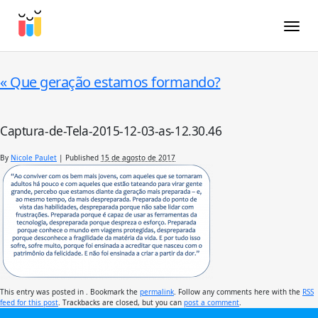
Toggle
«
Que geração estamos formando?
Captura-de-Tela-2015-12-03-as-12.30.46
By
Nicole Paulet
|
Published
15 de agosto de 2017
This entry was posted in . Bookmark the
permalink
. Follow any comments here with the
RSS
feed for this post
. Trackbacks are closed, but you can
post a comment
.